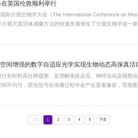
会在英国伦敦顺利举行
观生物学大会（The International Conference on Mes
0年介观尺度活体成像方法的快速发展催生了介观生物学这一
场参会情况本届会议由中国工程院院士、中国人工智能学会理
ichael Häusser...
 2026 | 潜空间增强的数字自适应光学实现生物动态高保真
进行长时程高分辨观测，是理解免疫反应、神经活动及细胞动
空间不均匀，荧光信号在传播过程中会产生显著像差，导致图
方面仍存在局限，尤其是在大像差或低信噪比条件下，难以获
推动活体显微成像具有重...
上页
1
2
3
4
5
下页