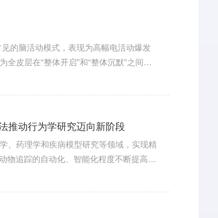
状态中常见的脑活动模式，表现为高幅电活动爆发
全皮层在“整体开启”和“整体沉默”之间切
层同时激活？回答这些问题，需要把宏观电信
出新方法推动行为学研究迈向新阶段
学、药理学和疾病模型研究等领域，实现精
，动物追踪的自动化、智能化程度不断提高。
且难以覆盖不同的动物种类、实验范式和行