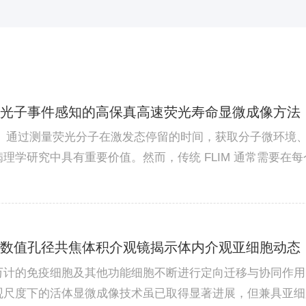
 2026 | 首光子事件感知的高保真高速荧光寿命显微成像方法
M）通过测量荧光分子在激发态停留的时间，获取分子微环境
理学研究中具有重要价值。然而，传统 FLIM 通常需要在
荧光寿命。这一光子需求限制了其在高速、低光照、低光毒性
吴嘉敏团队提出了首光子事件...
 2026 | 高数值孔径共焦体积介观镜揭示体内介观亚细胞动态
万计的免疫细胞及其他功能细胞不断进行定向迁移与协同作用
观尺度下的活体显微成像技术虽已取得显著进展，但兼具亚细