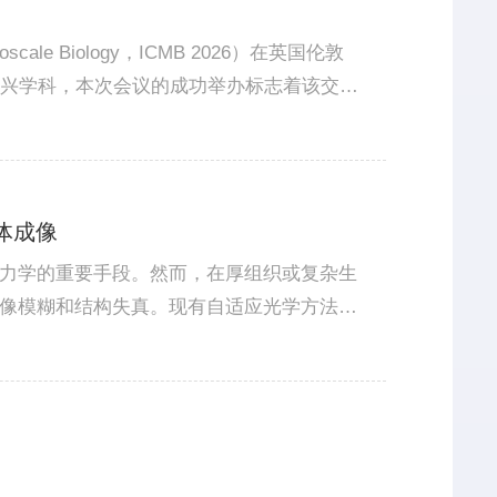
oscale Biology，ICMB 2026）在英国伦敦
新兴学科，本次会议的成功举办标志着该交叉
事长、清华大学戴琼海教授，以及英国皇家
活体成像
力学的重要手段。然而，在厚组织或复杂生
像模糊和结构失真。现有自适应光学方法在
得可靠结果。因此，发展一种兼具高精度与