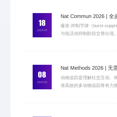
Nat Commun 202
18
爆发-抑制节律（burst-
2026-05
与低活动抑制阶段交替出现。
换。然而，脑电信号中的“平
号与万级单神经元活动放到同一
Nat Methods 2
08
动物追踪是理解社交互动、
2026-05
准高效的多动物追踪将有力
然而，现有追踪方法依赖人
为模式。如何在无需人工标注