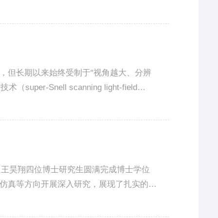
理环境下大规模细胞群体的亚细胞动态，这
，但长期以来始终受制于“视角越大、分辨
ell scanning light-field
合，实现了兼顾超宽视角与高分辨率的裸眼三维显
、王昊翔四位博士研究生圆满完成博士学位
仿真等方向开展深入研究，展现了扎实的科
员包括清华大学戴琼海教授、陶建华教授、