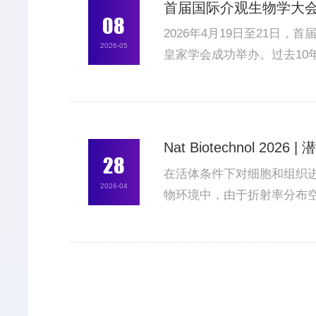
首届国际介观生物学大
08
2026年4月19日至21日，首届国际介
2026-05
皇家学会成功举办。过去1
领域迈入新的发展阶段。现
学会院士、香港大学与伦敦大学学院M
Nat Biotechnol
28
在活体条件下对细胞和组织
2026-04
物环境中，由于折射率分布
精度、稳定性或系统复杂度
鲁棒性的像差校正方法，对于