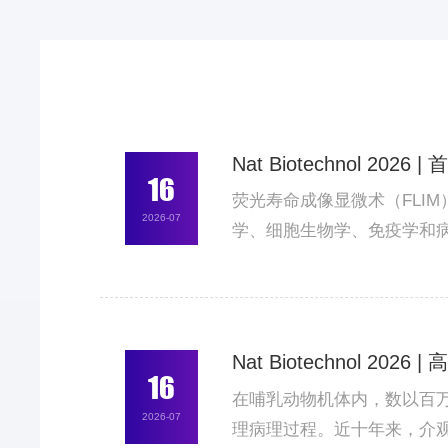
Nat Biotechnol
16
荧光寿命成像显微术（FLI
2026-07
学、细胞生物学、免疫学和病
子到达时间直方图后再估计
战，清华大学自动化系戴琼海/
Nat Biotechnol
16
在哺乳动物机体内，数以百
2026-07
理病理过程。近十年来，介