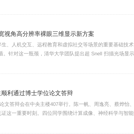
米级视场中实现纳米级解析能力，致使研究者无法直接追踪病
活体层面免疫调控机制及...
026 | 超宽视角高分辨率裸眼三维显示新方案
孪生、人机交互、远程教育和虚拟社交等场景的重要基础技术
一瓶颈，清华大学团队提出超 Snell 扫描光场显示技术（super-Sn
iD），通过将超宽角低像差折射光学结构与整体机械同步扫描相结
nning light-fi...
生顺利通过博士学位论文答辩
位论文答辩会在中央主楼407举行。陈一帆、周逸亮、蔡烨怡
见证这一重要时刻。四位同学围绕计算成像、神经科学与智能
辩委员会由中国科学技术大学张勇东教授担任主席，委员会成
晖副教授，以及北京航空航...