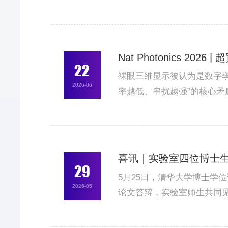
属空白。现有系统难以在毫
严重制约了针灸等干预手段在
Nat Photonics 2
22
裸眼三维显示被认为是数字
2026-06
率越低、串扰越强”的核心矛盾。针对这
display, SSS-L
示。相关成果以《Super-Snell sca
喜讯｜实验室四位博士
29
5月25日，清华大学博士学
2026-05
论文答辩，实验室师生共同
研能力与创新成果。本次答
刘嘉教授、吴嘉敏副教授、乔