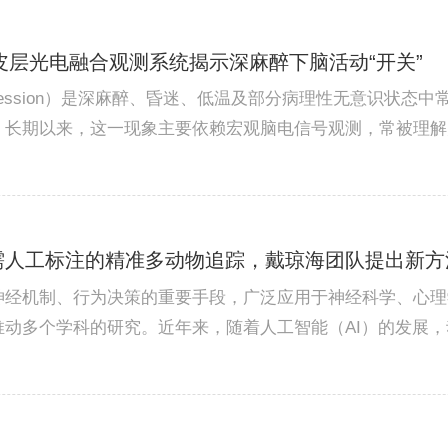
6 | 全皮层光电融合观测系统揭示深麻醉下脑活动“开关”
suppression）是深麻醉、昏迷、低温及部分病理性无意识
长期以来，这一现象主要依赖宏观脑电信号观测，常被理解为
坦”是否意味着神经元完全停止活动？爆发是否代表整个皮
张“时间-空间地...
026 | 无需人工标注的精准多动物追踪，戴琼海团队提
神经机制、行为决策的重要手段，广泛应用于神经科学、心理
推动多个学科的研究。近年来，随着人工智能（AI）的发展
工标注进行监督训练，标注成本高、效率低、主观差异大，并
的前提下，在多种模式动...