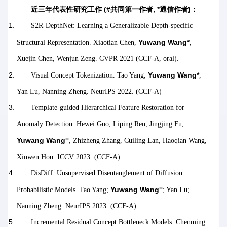
近三年代表性研究工作
(#
共同第一作者
, *
通信作者
)
：
S2R-DepthNet: Learning a Generalizable Depth-specific
Yuwang Wang*
Structural Representation. Xiaotian Chen,
,
Xuejin Chen, Wenjun Zeng. CVPR 2021 (CCF-A, oral).
Yuwang Wang*
Visual Concept Tokenization. Tao Yang,
,
Yan Lu, Nanning Zheng. NeurIPS 2022. (CCF-A)
Template-guided Hierarchical Feature Restoration for
Anomaly Detection. Hewei Guo, Liping Ren, Jingjing Fu,
Yuwang Wang
*, Zhizheng Zhang, Cuiling Lan, Haoqian Wang,
Xinwen Hou. ICCV 2023. (CCF-A)
DisDiff: Unsupervised Disentanglement of Diffusion
Yuwang Wang
Probabilistic Models. Tao Yang;
*; Yan Lu;
Nanning Zheng. NeurIPS 2023. (CCF-A)
Incremental Residual Concept Bottleneck Models. Chenming